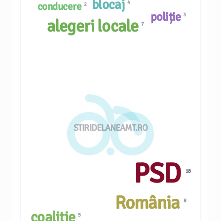
blocaj
4
conducere
2
poliție
3
alegeri locale
7
STIRIDELANEAMT.RO
PSD
18
România
8
coaliție
5