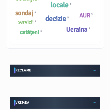
locale
5
sondaj
4
AUR
3
decizie
5
servicii
2
Ucraina
4
cetățeni
3
RECLAME
VREMEA