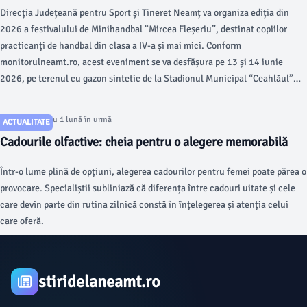
Direcția Județeană pentru Sport și Tineret Neamț va organiza ediția din
2026 a festivalului de Minihandbal “Mircea Fleșeriu”, destinat copiilor
practicanți de handbal din clasa a IV-a și mai mici. Conform
monitorulneamt.ro, acest eveniment se va desfășura pe 13 și 14 iunie
2026, pe terenul cu gazon sintetic de la Stadionul Municipal “Ceahlăul”
din Piatra Neamț.
Articol postat cu 1 lună în urmă
ACTUALITATE
Cadourile olfactive: cheia pentru o alegere memorabilă
Într-o lume plină de opțiuni, alegerea cadourilor pentru femei poate părea o
provocare. Specialiștii subliniază că diferența între cadouri uitate și cele
care devin parte din rutina zilnică constă în înțelegerea și atenția celui
care oferă.
stiridelaneamt.ro