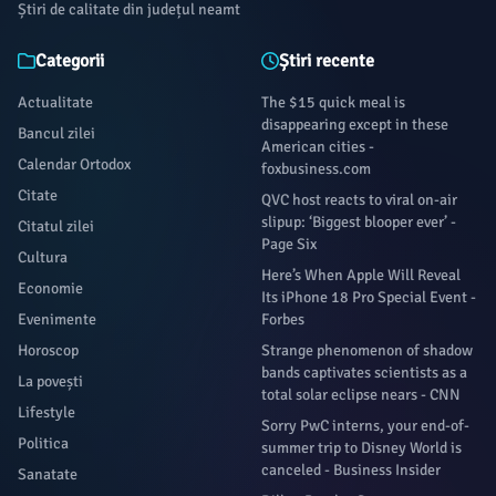
Știri de calitate din județul neamt
Categorii
Știri recente
Actualitate
The $15 quick meal is
disappearing except in these
Bancul zilei
American cities -
Calendar Ortodox
foxbusiness.com
Citate
QVC host reacts to viral on-air
slipup: ‘Biggest blooper ever’ -
Citatul zilei
Page Six
Cultura
Here’s When Apple Will Reveal
Economie
Its iPhone 18 Pro Special Event -
Evenimente
Forbes
Horoscop
Strange phenomenon of shadow
bands captivates scientists as a
La povești
total solar eclipse nears - CNN
Lifestyle
Sorry PwC interns, your end-of-
Politica
summer trip to Disney World is
canceled - Business Insider
Sanatate