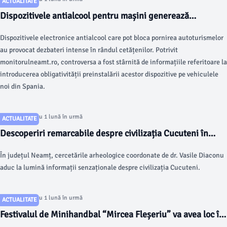
ACTUALITATE
Dispozitivele antialcool pentru mașini generează
controverse majore online
Dispozitivele electronice antialcool care pot bloca pornirea autoturismelor
au provocat dezbateri intense în rândul cetățenilor. Potrivit
monitorulneamt.ro, controversa a fost stârnită de informațiile referitoare la
introducerea obligativității preinstalării acestor dispozitive pe vehiculele
noi din Spania.
Articol postat cu 1 lună în urmă
ACTUALITATE
Descoperiri remarcabile despre civilizația Cucuteni în
județul Neamț
În județul Neamț, cercetările arheologice coordonate de dr. Vasile Diaconu
aduc la lumină informații senzaționale despre civilizația Cucuteni.
Articol postat cu 1 lună în urmă
ACTUALITATE
Festivalul de Minihandbal “Mircea Fleșeriu” va avea loc în
2026