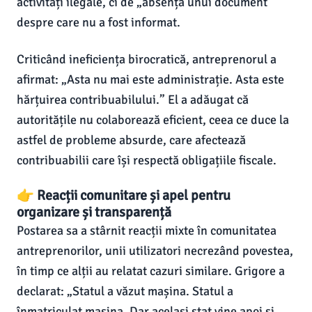
activități ilegale, ci de „absența unui document”
despre care nu a fost informat.
Criticând ineficiența birocratică, antreprenorul a
afirmat: „Asta nu mai este administrație. Asta este
hărțuirea contribuabilului.” El a adăugat că
autoritățile nu colaborează eficient, ceea ce duce la
astfel de probleme absurde, care afectează
contribuabilii care își respectă obligațiile fiscale.
👉 Reacții comunitare și apel pentru
organizare și transparență
Postarea sa a stârnit reacții mixte în comunitatea
antreprenorilor, unii utilizatori necrezând povestea,
în timp ce alții au relatat cazuri similare. Grigore a
declarat: „Statul a văzut mașina. Statul a
înmatriculat mașina. Dar același stat vine apoi și