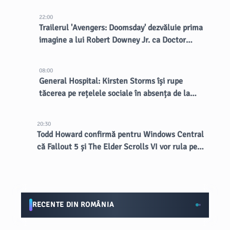
22:00
Trailerul 'Avengers: Doomsday' dezvăluie prima
imagine a lui Robert Downey Jr. ca Doctor
Doom
08:00
General Hospital: Kirsten Storms își rupe
tăcerea pe rețelele sociale în absența de la
telenovelă
20:30
Todd Howard confirmă pentru Windows Central
că Fallout 5 și The Elder Scrolls VI vor rula pe
Creation Engine 3
RECENTE DIN ROMÂNIA