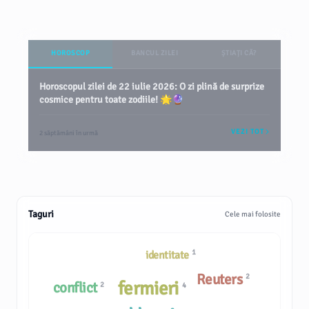
HOROSCOP
BANCUL ZILEI
ȘTIAȚI CĂ?
Horoscopul zilei de 22 iulie 2026: O zi plină de surprize
cosmice pentru toate zodiile! 🌟🔮
VEZI TOT
2 săptămâni în urmă
Taguri
Cele mai folosite
1
identitate
Reuters
2
fermieri
conflict
2
4