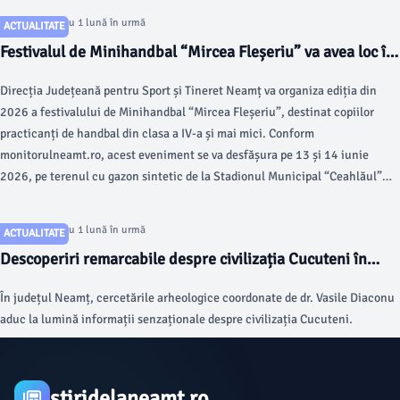
Articol postat cu 1 lună în urmă
ACTUALITATE
Festivalul de Minihandbal “Mircea Fleșeriu” va avea loc în
2026
Direcția Județeană pentru Sport și Tineret Neamț va organiza ediția din
2026 a festivalului de Minihandbal “Mircea Fleșeriu”, destinat copiilor
practicanți de handbal din clasa a IV-a și mai mici. Conform
monitorulneamt.ro, acest eveniment se va desfășura pe 13 și 14 iunie
2026, pe terenul cu gazon sintetic de la Stadionul Municipal “Ceahlăul”
din Piatra Neamț.
Articol postat cu 1 lună în urmă
ACTUALITATE
Descoperiri remarcabile despre civilizația Cucuteni în
județul Neamț
În județul Neamț, cercetările arheologice coordonate de dr. Vasile Diaconu
aduc la lumină informații senzaționale despre civilizația Cucuteni.
stiridelaneamt.ro