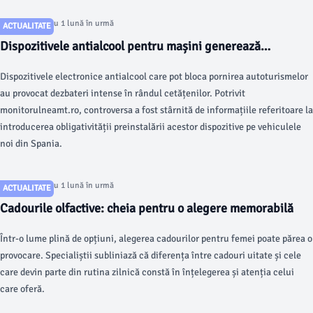
Articol postat cu 1 lună în urmă
ACTUALITATE
Dispozitivele antialcool pentru mașini generează
controverse majore online
Dispozitivele electronice antialcool care pot bloca pornirea autoturismelor
au provocat dezbateri intense în rândul cetățenilor. Potrivit
monitorulneamt.ro, controversa a fost stârnită de informațiile referitoare la
introducerea obligativității preinstalării acestor dispozitive pe vehiculele
noi din Spania.
Articol postat cu 1 lună în urmă
ACTUALITATE
Cadourile olfactive: cheia pentru o alegere memorabilă
Într-o lume plină de opțiuni, alegerea cadourilor pentru femei poate părea o
provocare. Specialiștii subliniază că diferența între cadouri uitate și cele
care devin parte din rutina zilnică constă în înțelegerea și atenția celui
care oferă.