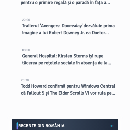
pentru o primire regală și o paradă în fața a
aproape 2 milioane de fani
22:00
Trailerul 'Avengers: Doomsday' dezvăluie prima
imagine a lui Robert Downey Jr. ca Doctor
Doom
08:00
General Hospital: Kirsten Storms își rupe
tăcerea pe rețelele sociale în absența de la
telenovelă
20:30
Todd Howard confirmă pentru Windows Central
că Fallout 5 și The Elder Scrolls VI vor rula pe
Creation Engine 3
RECENTE DIN ROMÂNIA