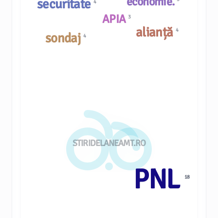
economie.
securitate
4
APIA
3
alianță
4
sondaj
4
STIRIDELANEAMT.RO
PNL
18