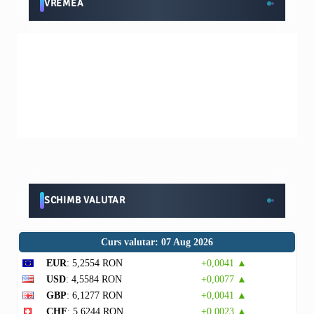
VREMEA
SCHIMB VALUTAR
Curs valutar: 07 Aug 2026
EUR
: 5,2554 RON
+0,0041 ▲
USD
: 4,5584 RON
+0,0077 ▲
GBP
: 6,1277 RON
+0,0041 ▲
CHF
: 5,6244 RON
+0,0023 ▲