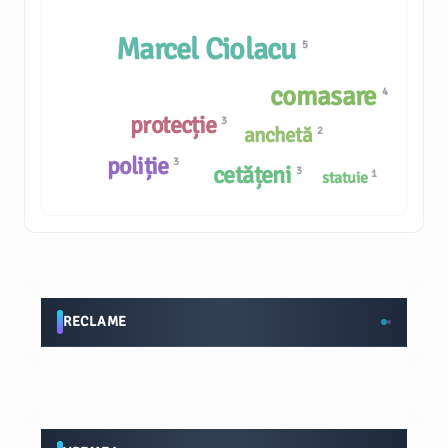
Marcel Ciolacu
5
comasare
4
protecție
3
anchetă
2
poliție
3
cetățeni
3
1
statuie
RECLAME