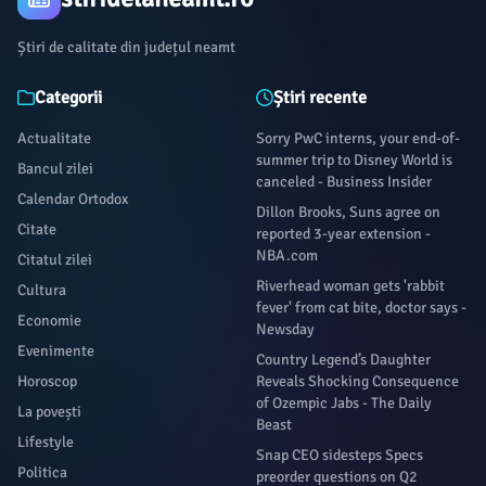
Știri de calitate din județul neamt
Categorii
Știri recente
Actualitate
Sorry PwC interns, your end-of-
summer trip to Disney World is
Bancul zilei
canceled - Business Insider
Calendar Ortodox
Dillon Brooks, Suns agree on
Citate
reported 3-year extension -
NBA.com
Citatul zilei
Riverhead woman gets 'rabbit
Cultura
fever' from cat bite, doctor says -
Economie
Newsday
Evenimente
Country Legend’s Daughter
Horoscop
Reveals Shocking Consequence
of Ozempic Jabs - The Daily
La povești
Beast
Lifestyle
Snap CEO sidesteps Specs
Politica
preorder questions on Q2