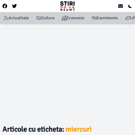
Actualitate
Cultura
Economie
Evenimente
Li
Articole cu eticheta:
miercuri