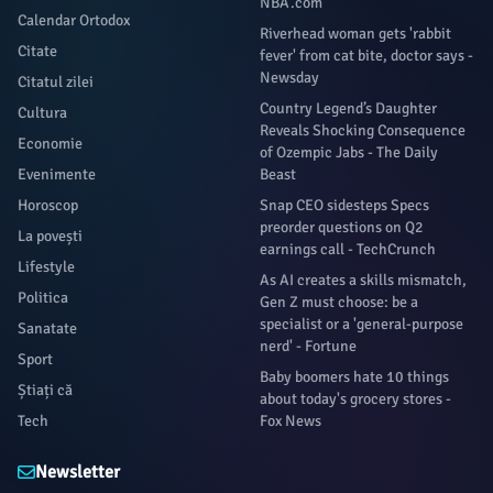
NBA.com
Calendar Ortodox
Riverhead woman gets 'rabbit
Citate
fever' from cat bite, doctor says -
Newsday
Citatul zilei
Country Legend’s Daughter
Cultura
Reveals Shocking Consequence
Economie
of Ozempic Jabs - The Daily
Evenimente
Beast
Horoscop
Snap CEO sidesteps Specs
preorder questions on Q2
La povești
earnings call - TechCrunch
Lifestyle
As AI creates a skills mismatch,
Politica
Gen Z must choose: be a
specialist or a 'general-purpose
Sanatate
nerd' - Fortune
Sport
Baby boomers hate 10 things
Știați că
about today's grocery stores -
Tech
Fox News
Newsletter