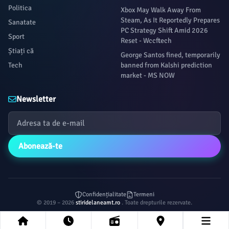
Politica
Xbox May Walk Away From
Steam, As It Reportedly Prepares
Sanatate
PC Strategy Shift Amid 2026
Sport
Reset - Wccftech
Știați că
George Santos fined, temporarily
Tech
banned from Kalshi prediction
market - MS NOW
Newsletter
Abonează-te
Confidențialitate
Termeni
© 2019 – 2026
stiridelaneamt.ro
. Toate drepturile rezervate.