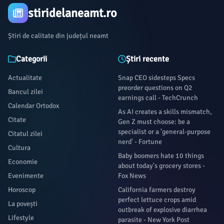
stiridelaneamt.ro
Știri de calitate din județul neamt
Categorii
Știri recente
Actualitate
Snap CEO sidesteps Specs
preorder questions on Q2
Bancul zilei
earnings call - TechCrunch
Calendar Ortodox
As AI creates a skills mismatch,
Citate
Gen Z must choose: be a
specialist or a 'general-purpose
Citatul zilei
nerd' - Fortune
Cultura
Baby boomers hate 10 things
Economie
about today's grocery stores -
Evenimente
Fox News
Horoscop
California farmers destroy
perfect lettuce crops amid
La povești
outbreak of explosive diarrhea
Lifestyle
parasite - New York Post