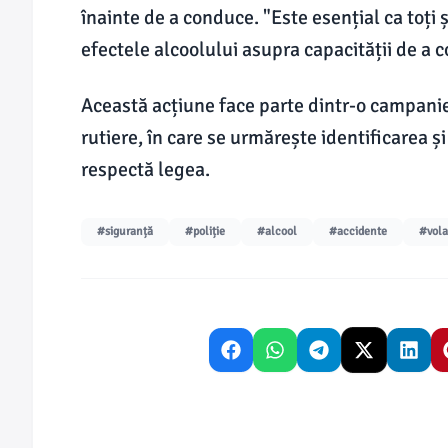
înainte de a conduce. "Este esențial ca toți 
efectele alcoolului asupra capacității de a c
Această acțiune face parte dintr-o campani
rutiere, în care se urmărește identificarea 
respectă legea.
#siguranță
#poliție
#alcool
#accidente
#vol