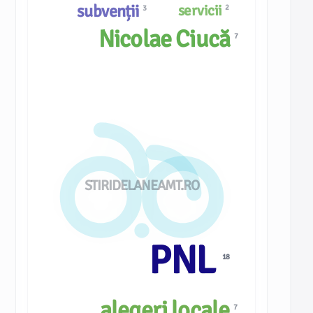
subvenții
servicii
2
3
Nicolae Ciucă
7
STIRIDELANEAMT.RO
PNL
18
alegeri locale
7