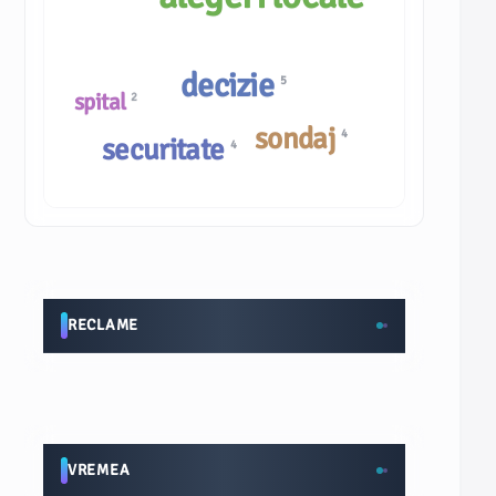
decizie
5
spital
2
sondaj
4
securitate
4
RECLAME
VREMEA