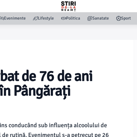
Evenimente
Lifestyle
Politica
Sanatate
Sport
rbat de 76 de ani
 în Pângărați
rins conducând sub influența alcoolului de
ol de rutină. Evenimentul s-a petrecut pe 26