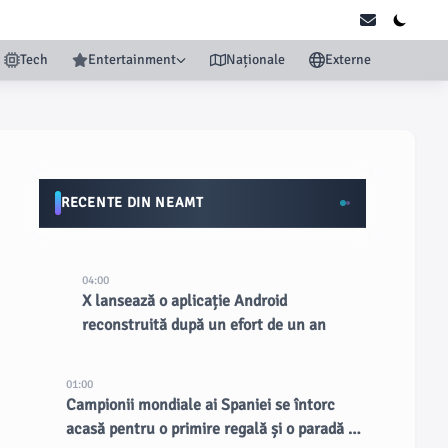
Tech
Entertainment
Naționale
Externe
RECENTE DIN NEAMT
04:00
X lansează o aplicație Android
reconstruită după un efort de un an
01:00
Campionii mondiale ai Spaniei se întorc
acasă pentru o primire regală și o paradă în