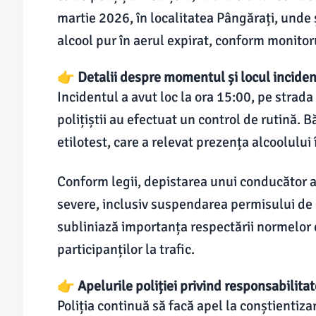
martie 2026, în localitatea Pângărați, unde
alcool pur în aerul expirat, conform monito
👉 Detalii despre momentul și locul inciden
Incidentul a avut loc la ora 15:00, pe strad
polițiștii au efectuat un control de rutină. B
etilotest, care a relevat prezența alcoolului 
Conform legii, depistarea unui conducător a
severe, inclusiv suspendarea permisului de 
subliniază importanța respectării normelor 
participanților la trafic.
👉 Apelurile poliției privind responsabilitat
Poliția continuă să facă apel la conștientiz