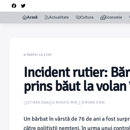
Acasă
Actualitate
Cultura
Economie
ÎNAPOI LA ȘTIRI
Incident rutier: Bă
prins băut la volan
27 MAR 2026
2 MINUTE MIN
SIMONA STAN
Un bărbat în vârstă de 76 de ani a fost surp
către polițiștii nemțeni, în urma unui contr