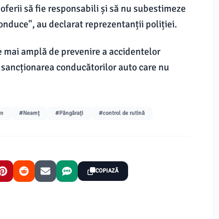
șoferii să fie responsabili și să nu subestimeze
onduce", au declarat reprezentanții poliției.
e mai amplă de prevenire a accidentelor
și sancționarea conducătorilor auto care nu
an
#Neamț
#Pângărați
#control de rutină
COPIAZĂ