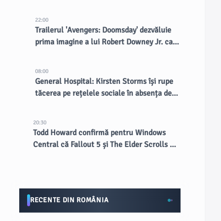
fața a aproape 2 milioane de fani
22:00
Trailerul 'Avengers: Doomsday' dezvăluie
prima imagine a lui Robert Downey Jr. ca
Doctor Doom
08:00
General Hospital: Kirsten Storms își rupe
tăcerea pe rețelele sociale în absența de
la telenovelă
20:30
Todd Howard confirmă pentru Windows
Central că Fallout 5 și The Elder Scrolls VI
vor rula pe Creation Engine 3
RECENTE DIN ROMÂNIA