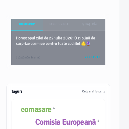
HOROSCOP
BANCUL ZILEI
ȘTIAȚI CĂ?
Horoscopul zilei de 22 iulie 2026: O zi plină de
surprize cosmice pentru toate zodiile! 🌟🔮
VEZI TOT
2 săptămâni în urmă
Taguri
Cele mai folosite
comasare
4
Comisia Europeană
4