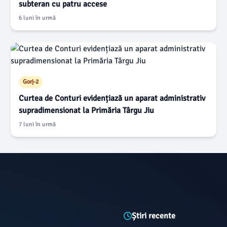
subteran cu patru accese
6 luni în urmă
Gorj-2
Curtea de Conturi evidențiază un aparat administrativ
supradimensionat la Primăria Târgu Jiu
7 luni în urmă
Știri recente