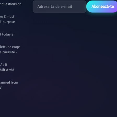
r questions on
Abonează-te
Gen Z must
al-purpose
t today's
 lettuce crops
a parasite -
As It
hift Amid
 banned from
W