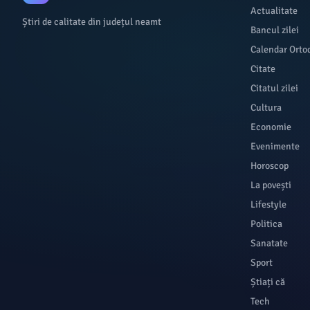
Actualitate
Știri de calitate din județul neamt
Bancul zilei
Calendar Orto
Citate
Citatul zilei
Cultura
Economie
Evenimente
Horoscop
La povești
Lifestyle
Politica
Sanatate
Sport
Știați că
Tech