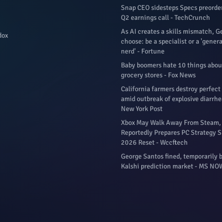
Snap CEO sidesteps Specs preorde
Q2 earnings call - TechCrunch
As AI creates a skills mismatch, 
dox
choose: be a specialist or a 'gener
nerd' - Fortune
Baby boomers hate 10 things abou
grocery stores - Fox News
California farmers destroy perfect
amid outbreak of explosive diarrhe
New York Post
Xbox May Walk Away From Steam, 
Reportedly Prepares PC Strategy S
2026 Reset - Wccftech
George Santos fined, temporarily
Kalshi prediction market - MS NO