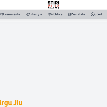
Evenimente
Lifestyle
Politica
Sanatate
Sport
ârgu Jiu