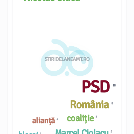
STIRIDELANEAMT.RO
PSD
18
România
8
coaliție
5
alianță
4
Marcel Ciolacu
5
4