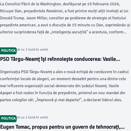
La Consiliul Păcii de la Washington, desfășurat pe 19 februarie 2026,
Nicușor Dan, președintele României, a fost printre mulți alții invitați ai lui
Donald Trump. Jason Miller, consilier pe probleme de strategie al fostului
președinte american, a avut o discuție de 15 minute cu Dan, exprimându-și
ulterior surprinderea față de „inteligența ascuțită” a acestuia, conform
monitorulneamt.ro.
Articol postat cu 1 lună în urmă
POLITICA
PSD Târgu-Neamț își reînnoiește conducerea: Vasile
Apopei, reales președinte
Organizația PSD Târgu-Neamț a ales o nouă echipă de conducere în cadrul
conferinței locale de alegeri, un moment deosebit pentru una dintre cele
mai influente organizații social-democrate din județul Neamț. Vasile
Apopei a fost reales în funcția de președinte, primind un nou mandat din
partea colegilor săi: „Împreună și mai departe!”, a declarat liderul ales.
Articol postat cu 1 lună în urmă
POLITICA
Eugen Tomac, propus pentru un guvern de tehnocrați,