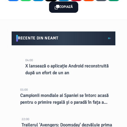
COPIAZĂ
RECENTE DIN NEAMT
04:00
X lansează o aplicație Android reconstruită
după un efort de un an
01:00
Campionii mondiale ai Spaniei se întorc acasă
pentru o primire regală și o paradă în fața a
aproape 2 milioane de fani
22:00
Trailerul 'Avengers: Doomsday' dezvăluie prima