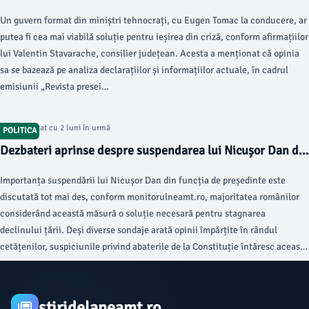
susține un consilier județean
Un guvern format din miniștri tehnocrați, cu Eugen Tomac la conducere, ar
putea fi cea mai viabilă soluție pentru ieșirea din criză, conform afirmațiilor
lui Valentin Stavarache, consilier județean. Acesta a menționat că opinia
sa se bazează pe analiza declarațiilor și informațiilor actuale, în cadrul
emisiunii „Revista presei…
Articol postat cu 2 luni în urmă
POLITICA
Dezbateri aprinse despre suspendarea lui Nicușor Dan de
la Cotroceni
Importanța suspendării lui Nicușor Dan din funcția de președinte este
discutată tot mai des, conform monitorulneamt.ro, majoritatea românilor
considerând această măsură o soluție necesară pentru stagnarea
declinului țării. Deși diverse sondaje arată opinii împărțite în rândul
cetățenilor, suspiciunile privind abaterile de la Constituție întăresc această
dezbatere publică.
stiridelaneamt.ro