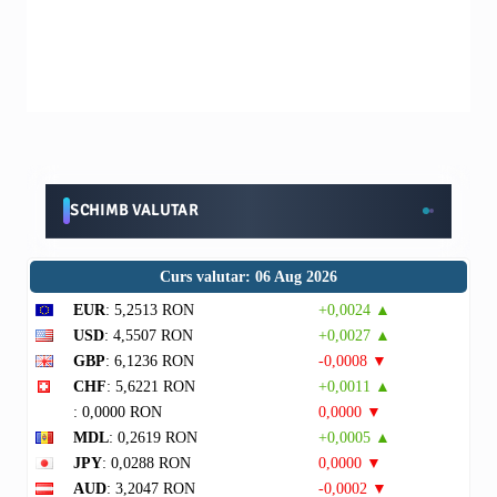
SCHIMB VALUTAR
Curs valutar: 06 Aug 2026
EUR
: 5,2513 RON
+0,0024 ▲
USD
: 4,5507 RON
+0,0027 ▲
GBP
: 6,1236 RON
-0,0008 ▼
CHF
: 5,6221 RON
+0,0011 ▲
: 0,0000 RON
0,0000 ▼
MDL
: 0,2619 RON
+0,0005 ▲
JPY
: 0,0288 RON
0,0000 ▼
AUD
: 3,2047 RON
-0,0002 ▼