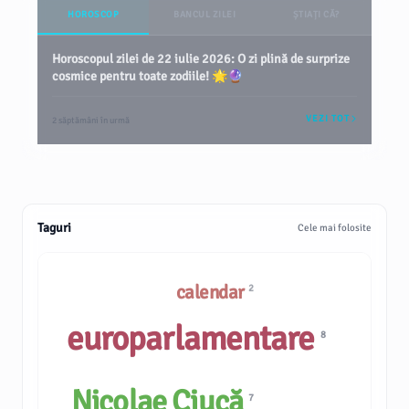
HOROSCOP
BANCUL ZILEI
ȘTIAȚI CĂ?
Horoscopul zilei de 22 iulie 2026: O zi plină de surprize
cosmice pentru toate zodiile! 🌟🔮
VEZI TOT
2 săptămâni în urmă
Taguri
Cele mai folosite
calendar
2
europarlamentare
8
Nicolae Ciucă
7