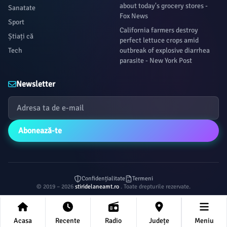
about today's grocery stores -
Sanatate
Fox News
Sport
California farmers destroy
Știați că
perfect lettuce crops amid
Tech
outbreak of explosive diarrhea
parasite - New York Post
Newsletter
Abonează-te
Confidențialitate
Termeni
© 2019 – 2026
stiridelaneamt.ro
. Toate drepturile rezervate.
Acasa
Recente
Radio
Județe
Meniu