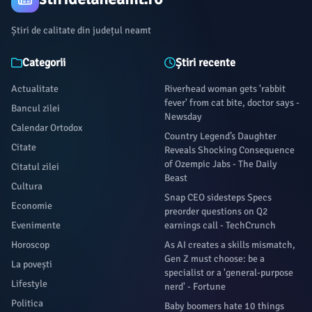
Știri de calitate din județul neamt
Categorii
Știri recente
Actualitate
Riverhead woman gets 'rabbit
fever' from cat bite, doctor says -
Bancul zilei
Newsday
Calendar Ortodox
Country Legend’s Daughter
Citate
Reveals Shocking Consequence
of Ozempic Jabs - The Daily
Citatul zilei
Beast
Cultura
Snap CEO sidesteps Specs
Economie
preorder questions on Q2
Evenimente
earnings call - TechCrunch
Horoscop
As AI creates a skills mismatch,
Gen Z must choose: be a
La povești
specialist or a 'general-purpose
Lifestyle
nerd' - Fortune
Politica
Baby boomers hate 10 things