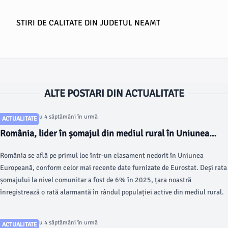
STIRI DE CALITATE DIN JUDETUL NEAMT
ALTE POSTARI DIN ACTUALITATE
Articol postat cu 4 săptămâni în urmă
ACTUALITATE
România, lider în șomajul din mediul rural în Uniunea
Europeană
România se află pe primul loc într-un clasament nedorit în Uniunea
Europeană, conform celor mai recente date furnizate de Eurostat. Deși rata
șomajului la nivel comunitar a fost de 6% în 2025, țara noastră
înregistrează o rată alarmantă în rândul populației active din mediul rural.
Articol postat cu 4 săptămâni în urmă
ACTUALITATE