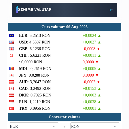
SCHIMB VALUTAR
Curs valutar: 06 Aug 2026
EUR
: 5,2513 RON
+0,0024 ▲
USD
: 4,5507 RON
+0,0027 ▲
GBP
: 6,1236 RON
-0,0008 ▼
CHF
: 5,6221 RON
+0,0011 ▲
: 0,0000 RON
0,0000 ▼
MDL
: 0,2619 RON
+0,0005 ▲
JPY
: 0,0288 RON
0,0000 ▼
AUD
: 3,2047 RON
-0,0002 ▼
CAD
: 3,2492 RON
+0,0153 ▲
DKK
: 0,7025 RON
+0,0003 ▲
PLN
: 1,2219 RON
+0,0038 ▲
TRY
: 0,0956 RON
+0,0001 ▲
Convertor valutar
»