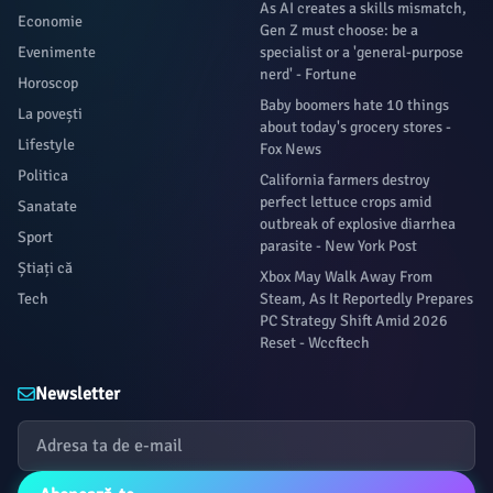
As AI creates a skills mismatch,
Economie
Gen Z must choose: be a
Evenimente
specialist or a 'general-purpose
nerd' - Fortune
Horoscop
Baby boomers hate 10 things
La povești
about today's grocery stores -
Lifestyle
Fox News
Politica
California farmers destroy
perfect lettuce crops amid
Sanatate
outbreak of explosive diarrhea
Sport
parasite - New York Post
Știați că
Xbox May Walk Away From
Tech
Steam, As It Reportedly Prepares
PC Strategy Shift Amid 2026
Reset - Wccftech
Newsletter