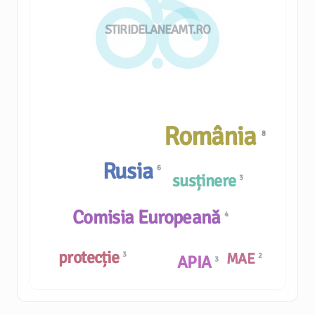
STIRIDELANEAMT.RO
România
8
Rusia
6
susținere
3
Comisia Europeană
4
protecție
3
MAE
2
APIA
3