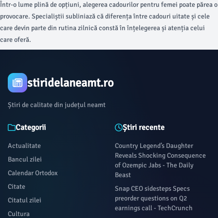
Într-o lume plină de opțiuni, alegerea cadourilor pentru femei poate părea o
provocare. Specialiștii subliniază că diferența între cadouri uitate și cele
care devin parte din rutina zilnică constă în înțelegerea și atenția celui
care oferă.
stiridelaneamt.ro
Știri de calitate din județul neamt
Categorii
Știri recente
Actualitate
Country Legend’s Daughter
Reveals Shocking Consequence
Bancul zilei
of Ozempic Jabs - The Daily
Calendar Ortodox
Beast
Citate
Snap CEO sidesteps Specs
preorder questions on Q2
Citatul zilei
earnings call - TechCrunch
Cultura