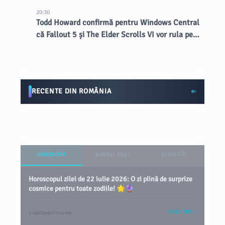
20:30
Todd Howard confirmă pentru Windows Central
că Fallout 5 și The Elder Scrolls VI vor rula pe
Creation Engine 3
RECENTE DIN ROMÂNIA
HOROSCOP
BANCUL ZILEI
ȘTIAȚI CĂ?
Horoscopul zilei de 22 iulie 2026: O zi plină de surprize
cosmice pentru toate zodiile! 🌟🔮
VEZI TOT
2 săptămâni în urmă