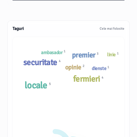
Taguri
Cele mai folosite
1
ambasador
premier
1
3
linie
securitate
4
opinie
2
1
dienste
fermieri
4
locale
5