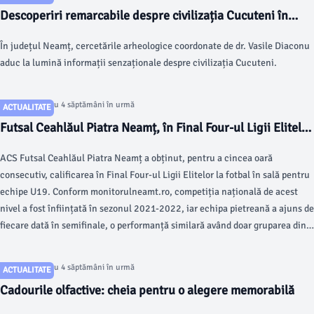
Descoperiri remarcabile despre civilizația Cucuteni în
județul Neamț
În județul Neamț, cercetările arheologice coordonate de dr. Vasile Diaconu
aduc la lumină informații senzaționale despre civilizația Cucuteni.
Articol postat cu 4 săptămâni în urmă
ACTUALITATE
Futsal Ceahlăul Piatra Neamț, în Final Four-ul Ligii Elitelor
U19 pentru a cincea oară
ACS Futsal Ceahlăul Piatra Neamț a obținut, pentru a cincea oară
consecutiv, calificarea în Final Four-ul Ligii Elitelor la fotbal în sală pentru
echipe U19. Conform monitorulneamt.ro, competiția națională de acest
nivel a fost înființată în sezonul 2021-2022, iar echipa pietreană a ajuns de
fiecare dată în semifinale, o performanță similară având doar gruparea din
Odorheiu Secuiesc.
Articol postat cu 4 săptămâni în urmă
ACTUALITATE
Cadourile olfactive: cheia pentru o alegere memorabilă