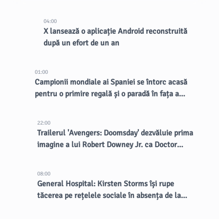
04:00
X lansează o aplicație Android reconstruită
după un efort de un an
01:00
Campionii mondiale ai Spaniei se întorc acasă
pentru o primire regală și o paradă în fața a
aproape 2 milioane de fani
22:00
Trailerul 'Avengers: Doomsday' dezvăluie prima
imagine a lui Robert Downey Jr. ca Doctor
Doom
08:00
General Hospital: Kirsten Storms își rupe
tăcerea pe rețelele sociale în absența de la
telenovelă