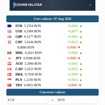
SCHIMB VALUTAR
Curs valutar: 07 Aug 2026
EUR
: 5,2554 RON
+0,0041 ▲
USD
: 4,5584 RON
+0,0077 ▲
GBP
: 6,1277 RON
+0,0041 ▲
CHF
: 5,6244 RON
+0,0023 ▲
: 0,0000 RON
0,0000 ▼
MDL
: 0,2621 RON
+0,0002 ▲
JPY
: 0,0288 RON
0,0000 ▼
AUD
: 3,2094 RON
+0,0047 ▲
CAD
: 3,2523 RON
+0,0031 ▲
DKK
: 0,7030 RON
+0,0005 ▲
PLN
: 1,2230 RON
+0,0011 ▲
TRY
: 0,0955 RON
-0,0001 ▼
Convertor valutar
»