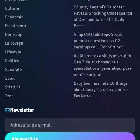
Country Legend’s Daughter
Cultura
Reveals Shocking Consequence
Economie
of Ozempic Jabs - The Daily
Evenimente
Beast
Horoscop
Snap CEO sidesteps Specs
preorder questions on Q2
La povești
earnings call - TechCrunch
Lifestyle
As AI creates a skills mismatch,
Politica
Gen Z must choose: be a
specialist or a 'general-purpose
Sanatate
nerd' - Fortune
Sport
Baby boomers hate 10 things
Știați că
about today's grocery stores -
Tech
Fox News
Newsletter
Abonează-te