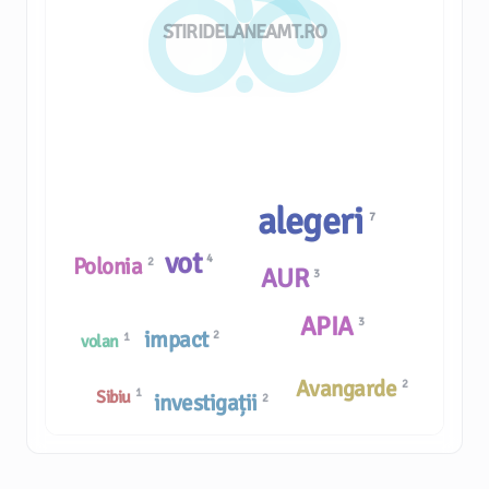
STIRIDELANEAMT.RO
alegeri
7
vot
4
Polonia
2
AUR
3
APIA
3
impact
2
1
volan
Avangarde
2
1
Sibiu
investigații
2