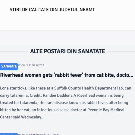
STIRI DE CALITATE DIN JUDETUL NEAMT
ALTE POSTARI DIN SANATATE
Articol postat cu 1 zi în urmă
SANATATE
Riverhead woman gets 'rabbit fever' from cat bite, doctor
says - Newsday
Lone star ticks, like these at a Suffolk County Health Department lab, can
carry tularemia. Credit: Randee Daddona A Riverhead woman is being
treated for tularemia, the rare disease known as rabbit fever, after being
bitten by her cat, an infectious disease doctor at Peconic Bay Medical
Center said Wednesday.