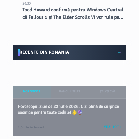
20:30
Todd Howard confirmă pentru Windows Central
că Fallout 5 și The Elder Scrolls VI vor rula pe
Creation Engine 3
RECENTE DIN ROMÂNIA
HOROSCOP
BANCUL ZILEI
ȘTIAȚI CĂ?
Horoscopul zilei de 22 iulie 2026: O zi plină de surprize
cosmice pentru toate zodiile! 🌟🔮
VEZI TOT
2 săptămâni în urmă