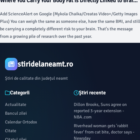
Where You Carry Your Body Fat Is Directly Linked to Brain
Aging in First-of-Its-Kind Study - ScienceAlert
Add ScienceAlert on Google (Mykola Chaika/Creatas Video+/Getty Images
Plus) You can weigh the same as someone else, have the same BMI, and still
be carrying a completely different risk to your brain. That's the message
from a growing pile of research over the past year.
stiridelaneamt.ro
Știri de calitate din județul neamt
Categorii
Știri recente
Actualitate
Dillon Brooks, Suns agree on
reported 3-year extension -
Bancul zilei
NBA.com
Calendar Ortodox
Riverhead woman gets 'rabbit
Citate
fever' from cat bite, doctor says -
Newsday
Citatul zilei