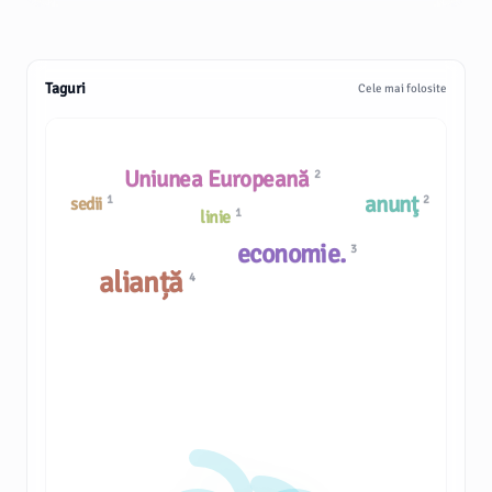
Taguri
Cele mai folosite
Uniunea Europeană
2
anunţ
1
2
sedii
1
linie
economie.
3
alianță
4