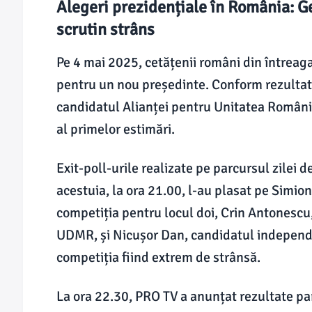
Alegeri prezidențiale în România: G
scrutin strâns
Pe 4 mai 2025, cetățenii români din întreaga 
pentru un nou președinte. Conform rezultat
candidatul Alianței pentru Unitatea Românil
al primelor estimări.
Exit-poll-urile realizate pe parcursul zilei 
acestuia, la ora 21.00, l-au plasat pe Simio
competiția pentru locul doi, Crin Antonescu
UDMR, și Nicușor Dan, candidatul independen
competiția fiind extrem de strânsă.
La ora 22.30, PRO TV a anunțat rezultate parț