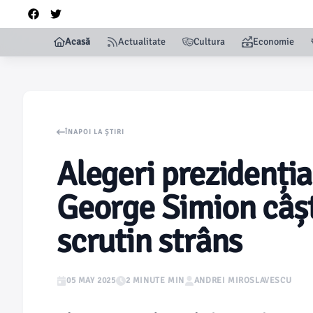
Acasă
Actualitate
Cultura
Economie
ÎNAPOI LA ȘTIRI
Alegeri prezidenți
George Simion câșt
scrutin strâns
05 MAY 2025
2 MINUTE MIN
ANDREI MIROSLAVESCU