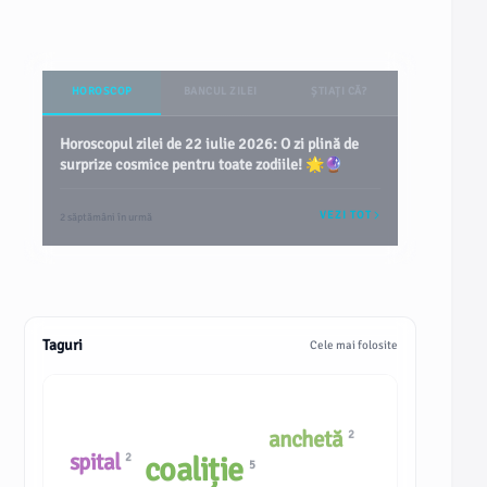
HOROSCOP
BANCUL ZILEI
ȘTIAȚI CĂ?
Horoscopul zilei de 22 iulie 2026: O zi plină de
surprize cosmice pentru toate zodiile! 🌟🔮
VEZI TOT
2 săptămâni în urmă
Taguri
Cele mai folosite
anchetă
2
spital
2
coaliție
5