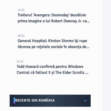
fața a aproape 2 milioane de fani
22:00
Trailerul 'Avengers: Doomsday' dezvăluie
prima imagine a lui Robert Downey Jr. ca
Doctor Doom
08:00
General Hospital: Kirsten Storms își rupe
tăcerea pe rețelele sociale în absența de
la telenovelă
20:30
Todd Howard confirmă pentru Windows
Central că Fallout 5 și The Elder Scrolls VI
vor rula pe Creation Engine 3
RECENTE DIN ROMÂNIA