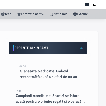
Tech
Entertainment
Naționale
Externe
RECENTE DIN NEAMT
04:00
X lansează o aplicație Android
reconstruită după un efort de un an
01:00
Campionii mondiale ai Spaniei se întorc
acasă pentru o primire regală și o paradă în