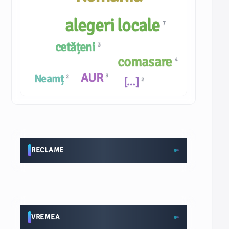
alegeri locale
7
cetățeni
3
comasare
4
AUR
Neamț
3
2
[…]
2
RECLAME
VREMEA