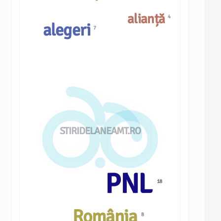
alianță
4
alegeri
7
STIRIDELANEAMT.RO
PNL
18
România
8